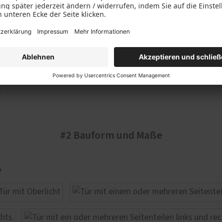
#2 Bauform und Maße
?