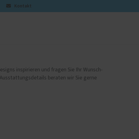
Kontakt
üren
Sonnen- und Insektenschutz
Raffstoren von ROMA
esigns inspirieren und fragen Sie Ihr Wunsch-
Rollladen von ROMA
 Ausstattungsdetails beraten wir Sie gerne
en
Textilscreens von ROMA
Insektenschutz von PaX