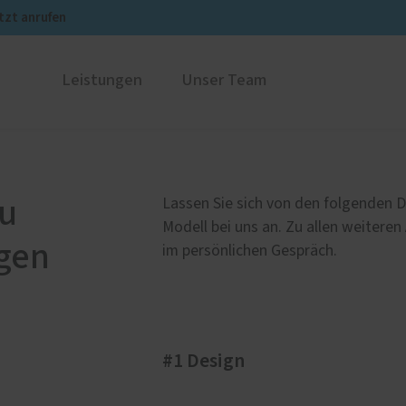
tzt anrufen
Leistungen
Unser Team
ustüren
geschichte
PaX Balkon- & Terrassent
Unsere Partner
nium
Balkontüren
au
Lassen Sie sich von den folgenden D
und Holz-Aluminium
Hebe-Schiebe-Türen
Modell bei uns an. Zu allen weiteren
gen
stoff
Parallel-Schiebe-Kipp-Tür
im persönlichen Gespräch.
u und Denkmal
Falt-Schiebe-Türen
nen
#1 Design