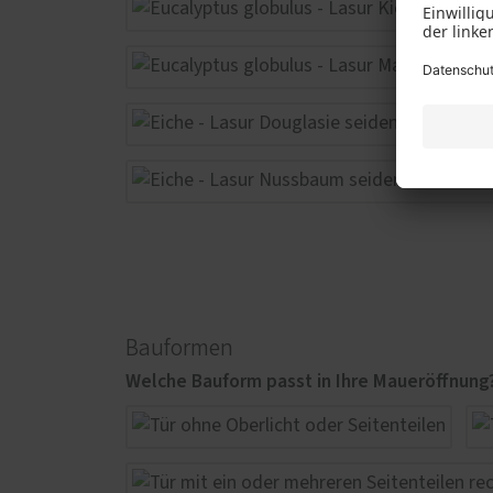
Bauformen
Welche Bauform passt in Ihre Maueröffnung