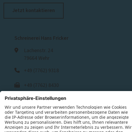
Jetzt kontaktieren
Schreinerei Hans Fricker
Lachenstr. 24
79664 Wehr
+49 (7762) 9318
+49 (7762) 8430
E-Mail schreiben
Bürozeiten
Montag: 08:00–12:00 Uhr, 13:00–16:00 Uhr