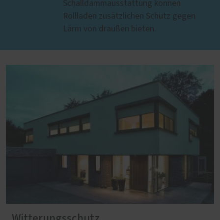
Schalldämmausstattung können
Rollladen zusätzlichen Schutz gegen
Lärm von draußen bieten.
Witterungsschutz