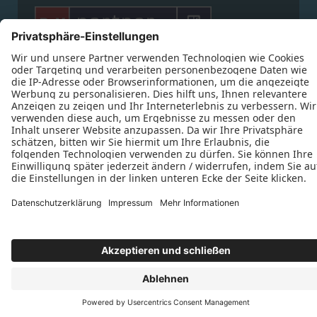








Datenschutz
Impressum
Kontakt
Schreinerei Hans Fricker © 2026