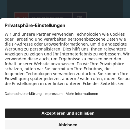








Datenschutz
Impressum
Kontakt
Schreinerei Hans Fricker © 2026